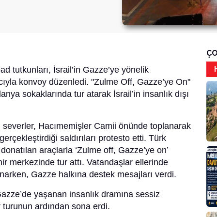
ÇO
ad tutkunları, İsrail’in Gazze’ye yönelik
acıyla konvoy düzenledi. "Zulme Off, Gazze’ye On"
anya sokaklarında tur atarak İsrail’in insanlık dışı
ad severler, Hacımemişler Camii önünde toplanarak
gerçekleştirdiği saldırıları protesto etti. Türk
a donatılan araçlarla ‘Zulme off, Gazze’ye on’
ir merkezinde tur attı. Vatandaşlar ellerinde
ı kınarken, Gazze halkına destek mesajları verdi.
 Gazze’de yaşanan insanlık dramına sessiz
 turunun ardından sona erdi.