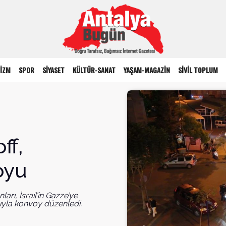
İZM
SPOR
SİYASET
KÜLTÜR-SANAT
YAŞAM-MAGAZİN
SİVİL TOPLUM
ff,
oyu
arı, İsrail’in Gazze’ye
cıyla konvoy düzenledi.