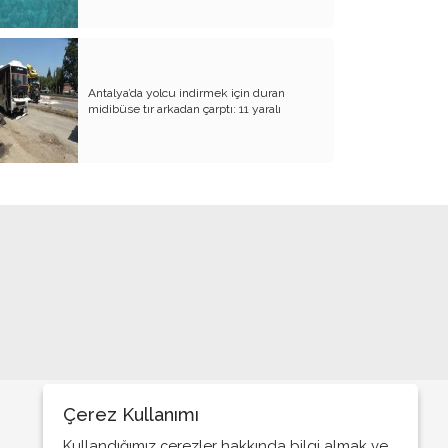
Antalya’da yolcu indirmek için duran
midibüse tır arkadan çarptı: 11 yaralı
Çerez Kullanımı
Kullandığımız çerezler hakkında bilgi almak ve