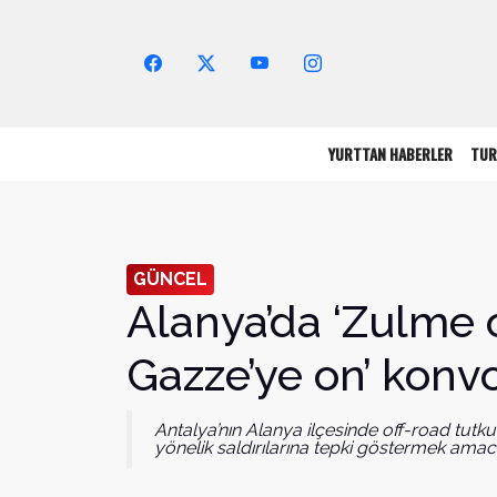
Arama Yap!
YURTTAN HABERLER
TUR
GÜNCEL
Alanya’da ‘Zulme o
Gazze’ye on’ konv
Antalya’nın Alanya ilçesinde off-road tutkunl
yönelik saldırılarına tepki göstermek ama