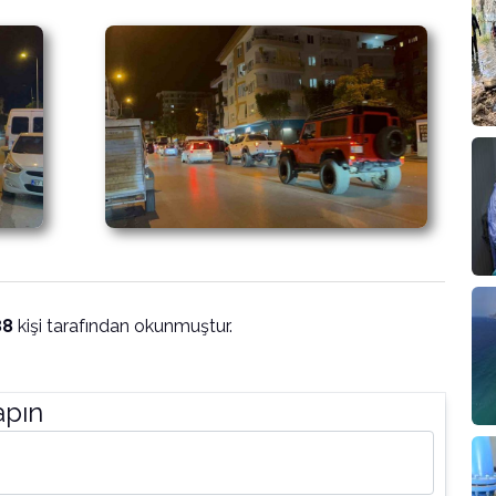
88
kişi tarafından okunmuştur.
apın