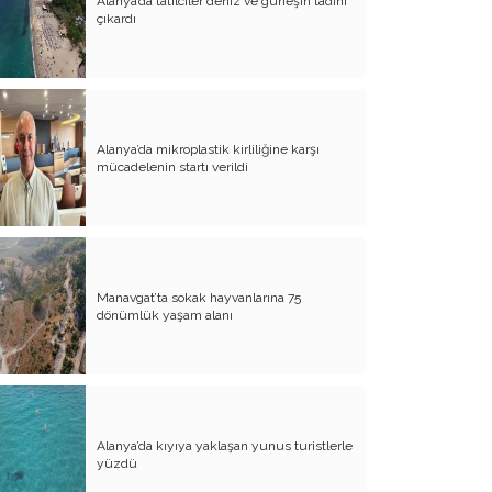
Alanya’da tatilciler deniz ve güneşin tadını
çıkardı
Alanya’da mikroplastik kirliliğine karşı
mücadelenin startı verildi
Manavgat’ta sokak hayvanlarına 75
dönümlük yaşam alanı
Alanya’da kıyıya yaklaşan yunus turistlerle
yüzdü