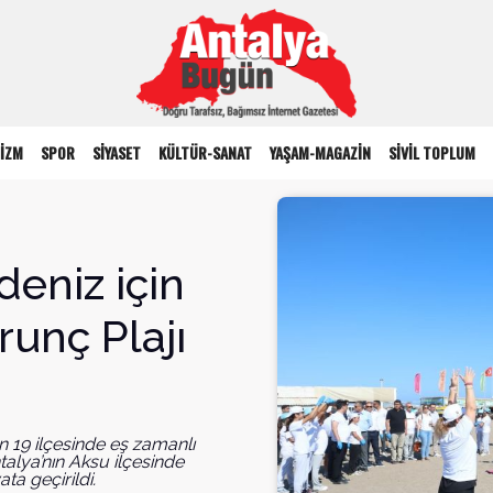
İZM
SPOR
SİYASET
KÜLTÜR-SANAT
YAŞAM-MAGAZİN
SİVİL TOPLUM
deniz için
runç Plajı
19 ilçesinde eş zamanlı
talya’nın Aksu ilçesinde
ata geçirildi.