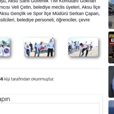
şu, Aksu Sahil Güvenlik TİM Komutanı Gökhan
ısı Veli Çetin, belediye meclis üyeleri, Aksu İlçe
 Aksu Gençlik ve Spor İlçe Müdürü Serkan Çapan,
lcileri, belediye personeli, öğrenciler, çevre
66
kişi tarafından okunmuştur.
apın