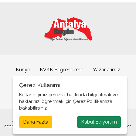
Künye
KVKK Bilgilendirme
Yazarlarımız
İletişim
Çerez Kullanımı
Kullandığımız çerezler hakkında bilgi almak ve
haklarınızı öğrenmek için Çerez Politikamıza
bakabilirsiniz.
Daha Fazla
Kabul Ediyorum
Web sitemizde yer alana yazılı ve görsel içeriğin tüm hakları saklıdır.
antalyabugun.com.tr'nin onayı olmadan bu içeriklerin kopyalanması, yeniden
yayınlanması veya yeniden dağıtılması yasaktır.