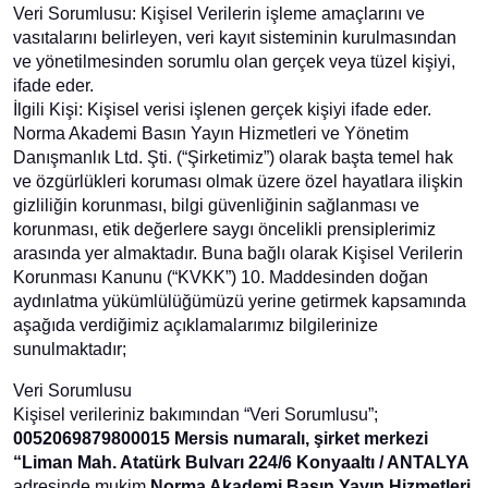
Veri Sorumlusu: Kişisel Verilerin işleme amaçlarını ve
vasıtalarını belirleyen, veri kayıt sisteminin kurulmasından
ve yönetilmesinden sorumlu olan gerçek veya tüzel kişiyi,
ifade eder.
İlgili Kişi: Kişisel verisi işlenen gerçek kişiyi ifade eder.
Norma Akademi Basın Yayın Hizmetleri ve Yönetim
Danışmanlık Ltd. Şti. (“Şirketimiz”) olarak başta temel hak
ve özgürlükleri koruması olmak üzere özel hayatlara ilişkin
gizliliğin korunması, bilgi güvenliğinin sağlanması ve
korunması, etik değerlere saygı öncelikli prensiplerimiz
arasında yer almaktadır. Buna bağlı olarak Kişisel Verilerin
Korunması Kanunu (“KVKK”) 10. Maddesinden doğan
aydınlatma yükümlülüğümüzü yerine getirmek kapsamında
aşağıda verdiğimiz açıklamalarımız bilgilerinize
sunulmaktadır;
Veri Sorumlusu
Kişisel verileriniz bakımından “Veri Sorumlusu”;
0052069879800015 Mersis numaralı, şirket merkezi
“Liman Mah. Atatürk Bulvarı 224/6 Konyaaltı / ANTALYA
adresinde mukim
Norma Akademi Basın Yayın Hizmetleri